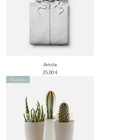
Article
Prix
25,00 €
Nouveau