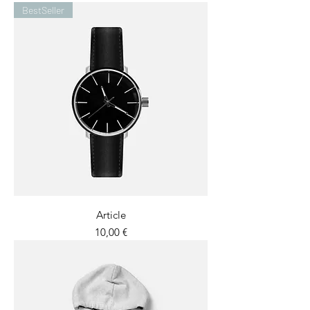
BestSeller
Article
Prix
10,00 €