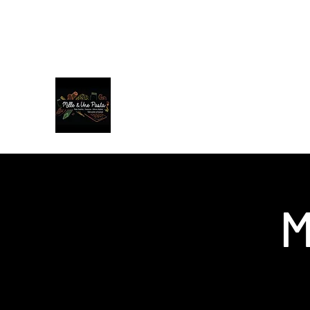
milleetunepasta@gmail.com
0771821894
Mille & Une Pasta
M